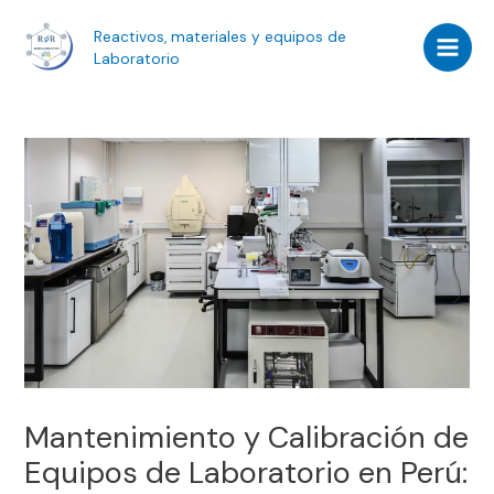
Ir
Navegación
Main
Reactivos, materiales y equipos de
al
de
Men
Laboratorio
contenido
entradas
Mantenimiento y Calibración de
Equipos de Laboratorio en Perú: