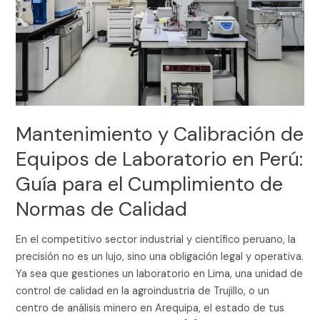
de
Equipos
de
Laboratorio
en
Perú:
Guía
para
Mantenimiento y Calibración de
el
Equipos de Laboratorio en Perú:
Cumplimiento
de
Guía para el Cumplimiento de
Normas
Normas de Calidad
de
Calidad
En el competitivo sector industrial y científico peruano, la
precisión no es un lujo, sino una obligación legal y operativa.
Ya sea que gestiones un laboratorio en Lima, una unidad de
control de calidad en la agroindustria de Trujillo, o un
centro de análisis minero en Arequipa, el estado de tus