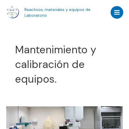
Ir
Main
Reactivos, materiales y equipos de
al
Men
Laboratorio
contenido
Mantenimiento y
calibración de
equipos.
Mantenimiento
y
Calibración