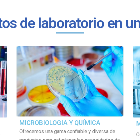
s de laboratorio en un
MICROBIOLOGIA Y QUÍMICA
M
Ofrecemos una gama confiable y diversa de
e
C