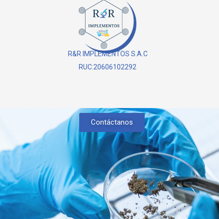
R&R IMPLEMENTOS S.A.C
RUC:20606102292
Contáctanos